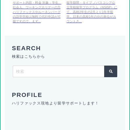
生＆保護者I様）
サポート内容・料金 対象：学生、
留学期間・タイプ ノバスコシア公
社会人、ワーキングホリデーの方
立学校留学プログラム（NSISP）に
ハリファックスやルーネンバーグ
て、高校2年生の2月より1年半留
の語学学校は無料で代行申請が可
学。日本の高校1年の分の単位がカ
能ですので、まず...
ウントさ...
検索はこちらから
ハリファックス現地より留学サポートします！