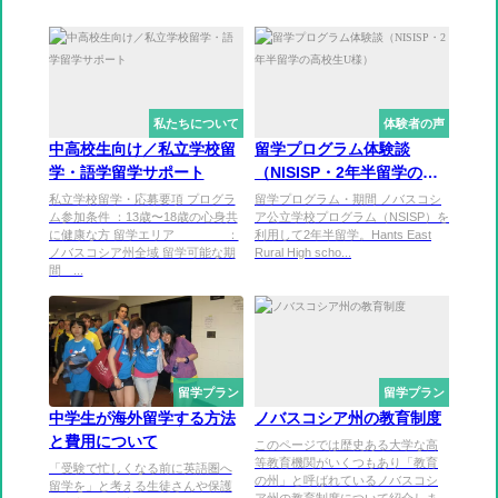
私たちについて
体験者の声
中高校生向け／私立学校留
留学プログラム体験談
学・語学留学サポート
（NISISP・2年半留学の高
校生U様）
私立学校留学・応募要項 プログラ
留学プログラム・期間 ノバスコシ
ム参加条件 ：13歳〜18歳の心身共
ア公立学校プログラム（NSISP）を
に健康な方 留学エリア ：
利用して2年半留学。Hants East
ノバスコシア州全域 留学可能な期
Rural High scho...
間 ...
留学プラン
留学プラン
中学生が海外留学する方法
ノバスコシア州の教育制度
と費用について
このページでは歴史ある大学な高
等教育機関がいくつもあり「教育
「受験で忙しくなる前に英語圏へ
の州」と呼ばれているノバスコシ
留学を」と考える生徒さんや保護
ア州の教育制度について紹介しま