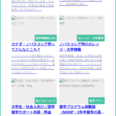
者の方が年々増えています。ただ
す。 義務教育は満５...
その一方で「中学生が単身で海外
留学ってできるの？」...
留学情報BLOG
カレッジ・大学留学
カナダ・ノバスコシア州っ
ノバスコシア州のカレッ
てどんなところ？
ジ・大学情報
ハリファックス湾を眺められるト
高校卒業後、あるいは社会人の学
レイル あなたは満点の星空を、天
び直しや親子留学に来られてる保
の川を見たことがありますか。 澄
護者の方に向けて、ノバスコシア
みわたる青空の高さを意識したこ
州のカレッジ・大学の特徴と進学
とがありますか。...
方法について紹介しま...
私たちについて
留学プラン
大学生・社会人向け／語学
留学プログラム体験談
留学サポート内容・料金
（NSISP・2年半留学の高校