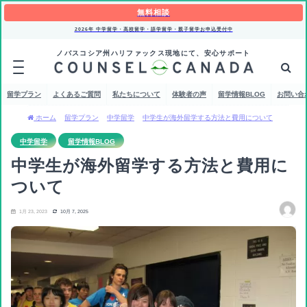
無料相談
2026年 中学留学・高校留学・語学留学・親子留学お申込受付中
ノバスコシア州ハリファックス現地にて、安心サポート
留学プラン
よくあるご質問
私たちについて
体験者の声
留学情報BLOG
お問い合
ホーム
留学プラン
中学留学
中学生が海外留学する方法と費用について
中学留学
留学情報BLOG
中学生が海外留学する方法と費用に
ついて
1月 23, 2023
10月 7, 2025