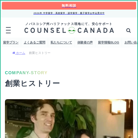
無料相談
2026年 中学留学・高校留学・語学留学・親子留学お申込受付中
ノバスコシア州ハリファックス現地にて、安心サポート
留学プラン
よくあるご質問
私たちについて
体験者の声
留学情報BLOG
お問い合
ホーム
創業ヒストリー
COMPANY-STORY
創業ヒストリー