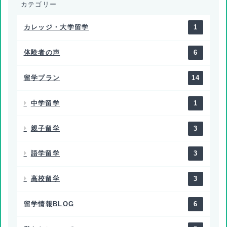
カテゴリー
カレッジ・大学留学
1
体験者の声
6
留学プラン
14
中学留学
1
親子留学
3
語学留学
3
高校留学
3
留学情報BLOG
6