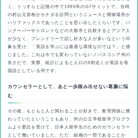
く、うっすらと記憶の中で1995年のG7サミットで、当時
の村山元首相がカナダを訪問というニュースと開催場所が
ハリファックスであったことを思い出したくらいです。バ
ンクーバーやトロントなどの大都市と比較するとアジア人
が少なく、フレンドリーで話し好きな人が多いなという印
象を受け、「英語を学ぶには最適な環境なのでは？」と感
じました。これは今でも変わっていないノバスコシア州の
良さだで、実際、統計によると人口の9割近くが英語を母
国語としている州です。
カウンセラーとして、あと一歩踏み出せない葛藤に悩
む
その後、もともと人と関わることが好きで、教育関係に携
わっていたということもあり、州の公立学校留学プログラ
ムより委託を受けて、日本人留学生のためのカウンセラー
として働いていました。ただ、組織の一部であることか