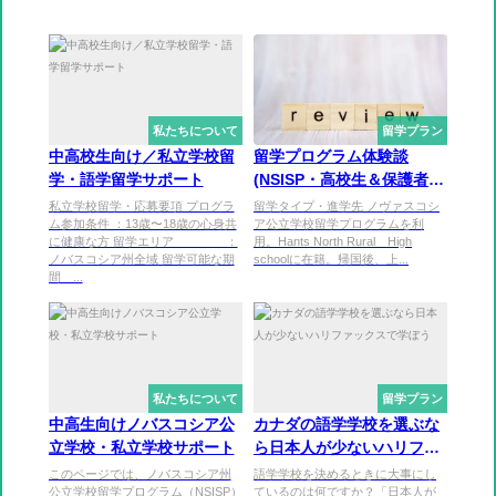
私たちについて
留学プラン
中高校生向け／私立学校留
留学プログラム体験談
学・語学留学サポート
(NSISP・高校生＆保護者M
様)
私立学校留学・応募要項 プログラ
留学タイプ・進学先 ノヴァスコシ
ム参加条件 ：13歳〜18歳の心身共
ア公立学校留学プログラムを利
に健康な方 留学エリア ：
用。Hants North Rural High
ノバスコシア州全域 留学可能な期
schoolに在籍。帰国後、上...
間 ...
私たちについて
留学プラン
中高生向けノバスコシア公
カナダの語学学校を選ぶな
立学校・私立学校サポート
ら日本人が少ないハリファ
ックスで学ぼう
このページでは、ノバスコシア州
語学学校を決めるときに大事にし
公立学校留学プログラム（NSISP）
ているのは何ですか？「日本人が