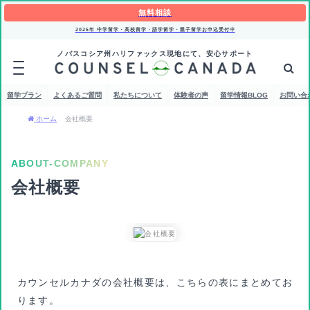
無料相談
2026年 中学留学・高校留学・語学留学・親子留学お申込受付中
ノバスコシア州ハリファックス現地にて、安心サポート
留学プラン
よくあるご質問
私たちについて
体験者の声
留学情報BLOG
お問い合
ホーム
会社概要
ABOUT-COMPANY
会社概要
カウンセルカナダの会社概要は、こちらの表にまとめてお
ります。