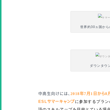
世界約30ヵ国か
ダウンタウ
中高生向けには、
2018年7
月1
日から8
ESL
サマーキャンプ
に参加するプラン
語のスキルアップを目的とている場