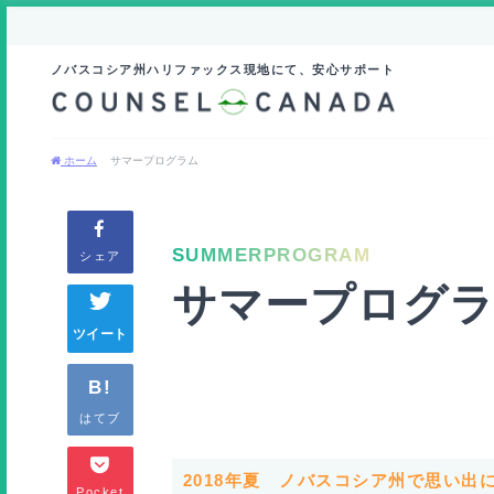
ノバスコシア州ハリファックス現地にて、安心サポート
ホーム
サマープログラム
SUMMERPROGRAM
シェア
サマープログ
ツイート
B!
はてブ
2018年夏 ノバスコシア州で思い出
Pocket