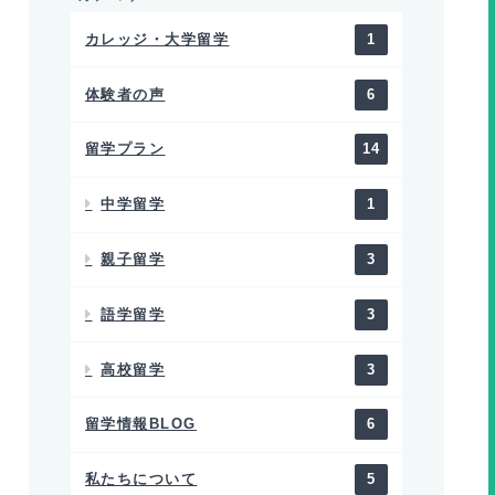
カレッジ・大学留学
1
体験者の声
6
留学プラン
14
中学留学
1
親子留学
3
語学留学
3
高校留学
3
留学情報BLOG
6
私たちについて
5