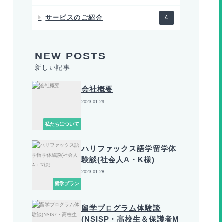
サービスのご紹介
4
新しい記事
会社概要
2023.01.29
私たちについて
ハリファックス語学留学体
験談(社会人A・K様)
2023.01.28
留学プラン
留学プログラム体験談
(NSISP・高校生＆保護者M