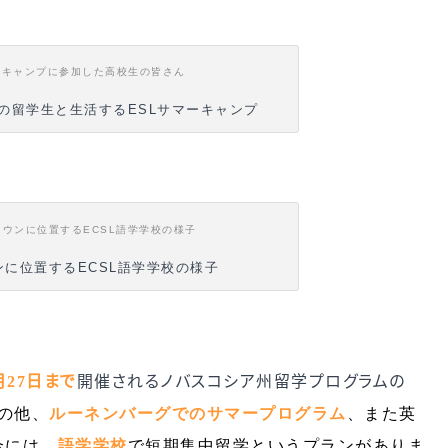
らの留学生と生活するESLサマーキャンプ
ンに位置するECSL語学学校の様子
月27
日まで
開催されるノバスコシア州留学プログラムの
の他、
ルーネンバーグでのサマープログラム
、また英
合には、
語学学校
で短期集中留学というプランがありま