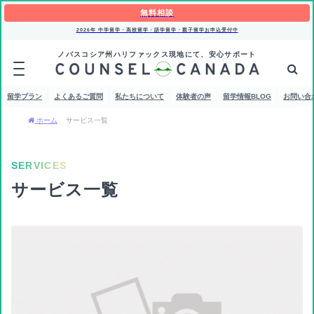
無料相談
2026年 中学留学・高校留学・語学留学・親子留学お申込受付中
ノバスコシア州ハリファックス現地にて、安心サポート
留学プラン
よくあるご質問
私たちについて
体験者の声
留学情報BLOG
お問い合
ホーム
サービス一覧
SERVICES
サービス一覧