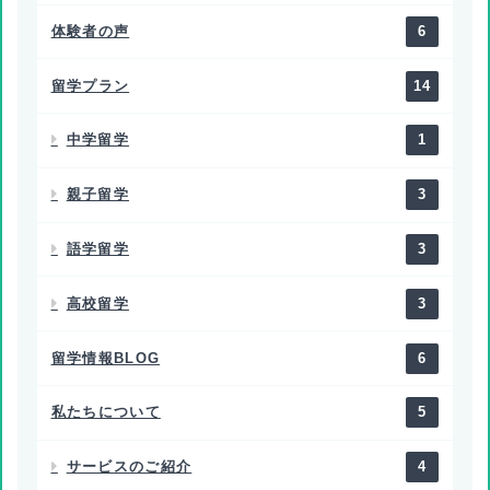
体験者の声
6
留学プラン
14
中学留学
1
親子留学
3
語学留学
3
高校留学
3
留学情報BLOG
6
私たちについて
5
サービスのご紹介
4